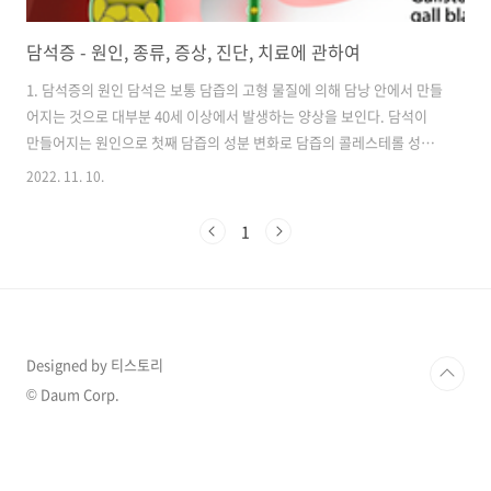
담석증 - 원인, 종류, 증상, 진단, 치료에 관하여
1. 담석증의 원인 담석은 보통 담즙의 고형 물질에 의해 담낭 안에서 만들
어지는 것으로 대부분 40세 이상에서 발생하는 양상을 보인다. 담석이
만들어지는 원인으로 첫째 담즙의 성분 변화로 담즙의 콜레스테롤 성분
이 높아져 콜레스테롤 담석이 만들어지는 경우를 들 수 있다. 두 번째로
2022. 11. 10.
는 담낭의 담즙 정체로 인해 담즙 구성 성분의 변화, 침전 등으로 인해 발
생할 수 있다. 세 번째 요인은 감염으로, 염증으로 인해 떨어져 나간 조직
1
으로 인해 담석이 만들어지기도 하며 염증으로 인한 조직 손상은 담즙 성
분을 변화시키기도 한다. 마지막으로 유전적인 소인도 영향을 미칠 수 있
다. 2. 담석의 종류 담석은 크게 콜레스테롤성, 색소성, 혼합형 담석으로
나눌 수 있다. 이 중에서 가장 발생률이 높은 것은 콜레스테롤 담석이며
..
Designed by 티스토리
© Daum Corp.