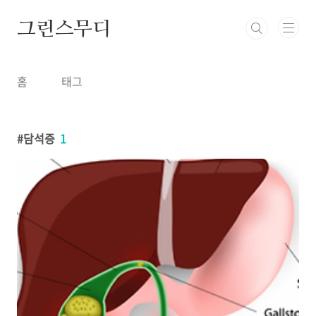
본문 바로가기
그린스무디
홈
태그
담석증
1