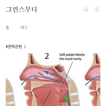
본문 바로가기
그린스무디
홈
태그
연하곤란
1