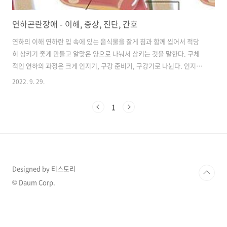
연하곤란장애 - 이해, 증상, 진단, 간호
연하의 이해 연하란 입 속에 있는 음식물을 잘게 침과 함께 씹어서 적당
히 삼키기 좋게 만들고 알맞은 양으로 나눠서 삼키는 것을 말한다. 구체
적인 연하의 과정은 크게 인지기, 구강 준비기, 구강기로 나뉜다. 인지기
에서는 음식물을 인지하고 식욕을 느끼며 타액을 분비하고 소화관의 연
2022. 9. 29.
동 운동을 자극한다. 구강 준비기는 음식물을 잘게 부수고 타액과 혼합하
여 삼키기 쉬운 형태로 변형시킨다. 구강기에서는 혀를 이용하여 한 덩어
1
리씩 나누어서 인두로 넘기며 후두 상승 및 후두개를 덮음으로 기도를 보
호한다. 연하곤란이란? 정상적인 삼킴의 과정에 필요한 요소는 양측 대
뇌반구, 뇌간의 연하 중추, 뇌신경(감각 정보와 근수축 신호 전달), 구강
및 인두 근육들의 수축 및 이완이 필요하다. 이러한 요소 중 일부가 정상
적인 기능이..
Designed by 티스토리
© Daum Corp.