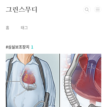
본문 바로가기
그린스무디
홈
태그
심실보조장치
1