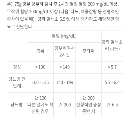
우), 75g 경부 당부하 검사 후 2시간 혈장 혈당 200 mg/dL 이상,
무작위 혈당 200mg/dL 이상 (다음, 다뇨, 체중감량 등 전형적인
증상이 있을 때) , 당화 혈색소 6.5 % 이상 중 하라도 해당하면 당
뇨로 진단한다.
혈당 (mg/dL)
당화 혈색소
당부하검사
A1c (%)
공복
무작위
2시간
정상
< 100
< 140
< 5.7
당뇨병 전
100 - 125
140 - 199
5.7 - 6.4
단계
≥ 126
≥ 200
당뇨병
다른 날에도 확
≥ 200
전형적인 증상
≥ 6.5
인된 경우
동반 시