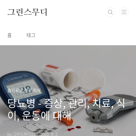
본문 바로가기
그린스무디
홈
태그
슬기로운 건강 지식
당뇨병 - 증상, 관리, 치료, 식
이, 운동에 대해
by 그린스무디22
2022. 9. 2.