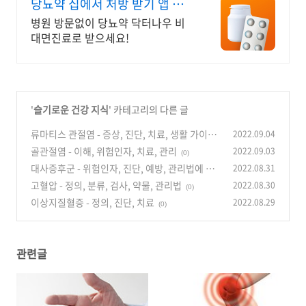
당뇨약 집에서 처방 받기 앱 다
운로드 800만 돌파!
병원 방문없이 당뇨약 닥터나우 비
대면진료로 받으세요!
'
슬기로운 건강 지식
' 카테고리의 다른 글
류마티스 관절염 - 증상, 진단, 치료, 생활 가이드
2022.09.04
골관절염 - 이해, 위험인자, 치료, 관리
2022.09.03
(0)
(0)
대사증후군 - 위험인자, 진단, 예방, 관리법에 대
2022.08.31
하여
고혈압 - 정의, 분류, 검사, 약물, 관리법
2022.08.30
(0)
(0)
이상지질혈증 - 정의, 진단, 치료
2022.08.29
(0)
관련글